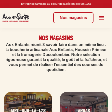
Entreprise familiale au coeur de la région depuis 1963
Nos magasins
Commander en lign
Nos enga
NOS MAGASINS
Aux Enfants réunit 3 savoir-faire dans un même lieu :
la boucherie artisanale Aux Enfants, Houssin Primeur
et la fromagerie Ducoulombier. Notre sélection
rigoureuse garantit la qualité, le goût et la fraîcheur, et
vous permet de réaliser l’essentiel des courses du
quotidien.
AIRE-SUR-LA-LYS
ARRAS