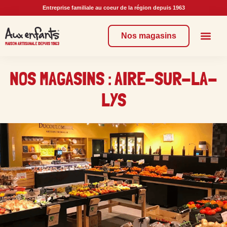
Entreprise familiale au coeur de la région depuis 1963
Nos magasins
Commander en lign
Nos enga
NOS MAGASINS : AIRE-SUR-LA-
LYS